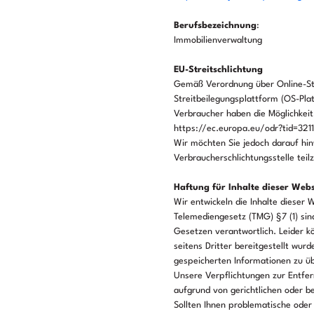
Berufsbezeichnung
:
Immobilienverwaltung
EU-Streitschlichtung
Gemäß Verordnung über Online-Str
Streitbeilegungsplattform (OS-Pla
Verbraucher haben die Möglichkeit
https://ec.europa.eu/odr?tid=3211
Wir möchten Sie jedoch darauf hinw
Verbraucherschlichtungsstelle tei
Haftung für Inhalte dieser Webs
Wir entwickeln die Inhalte dieser 
Telemediengesetz (TMG) §7 (1) sind
Gesetzen verantwortlich. Leider kö
seitens Dritter bereitgestellt wurd
gespeicherten Informationen zu üb
Unsere Verpflichtungen zur Entfe
aufgrund von gerichtlichen oder b
Sollten Ihnen problematische oder 