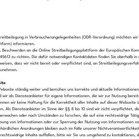
eitbeilegung in Verbraucherangelegenheiten (ODR-Verordnung) möchten wir S
ttform) informieren.
, Beschwerden an die Online Streitbeilegungsplattform der Europäischen Kom
45613 zu richten. Die dafür notwendigen Kontaktdaten finden Sie oberhalb i
eisen, dass wir nicht bereit oder verpflichtet sind, an Streitbeilegungsverfa
lzunehmen.
ite
Webseite ständig weiter und bemühen uns korrekte und aktuelle Informationen 
 wir als Diensteanbieter für eigene Informationen, die wir zur Nutzung bereit
nnen wir keine Haftung für die Korrektheit aller Inhalte auf dieser Webseite 
en. Als Diensteanbieter im Sinne der §§ 8 bis 10 sind wir nicht verpflichtet, d
erwachen oder nach Umständen zu forschen, die auf eine rechtswidrige Tätig
rnung von Informationen oder zur Sperrung der Nutzung von Informationen n
ehördlichen Anordnungen bleiben auch im Falle unserer Nichtverantwortlichkei
rechtswidrige Inhalte auffallen, bitte wir Sie uns umgehend zu kontaktieren, d