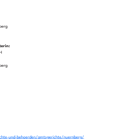
berg
terin:
bH
berg
richte-und-behoerden/amtsgerichte/nuernberg/