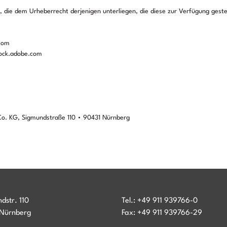
r, die dem Urheberrecht derjenigen unterliegen, die diese zur Verfügung geste
.com
ock.adobe.com
. KG, Sigmundstraße 110 • 90431 Nürnberg
dstr. 110
Tel.:
+49 911 939766-0
 Nürnberg
Fax:
+49 911 939766-29