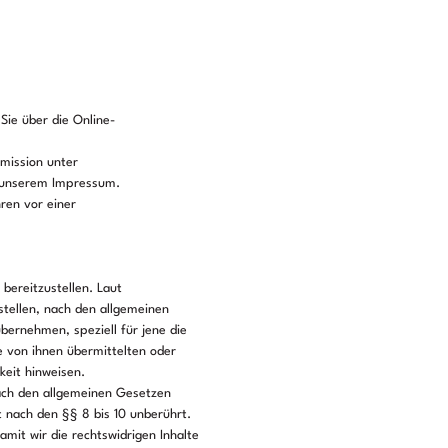
ie über die Online-
mission unter
n unserem Impressum.
hren vor einer
bereitzustellen. Laut
stellen, nach den allgemeinen
übernehmen, speziell für jene die
ie von ihnen übermittelten oder
keit hinweisen.
ach den allgemeinen Gesetzen
t nach den §§ 8 bis 10 unberührt.
amit wir die rechtswidrigen Inhalte