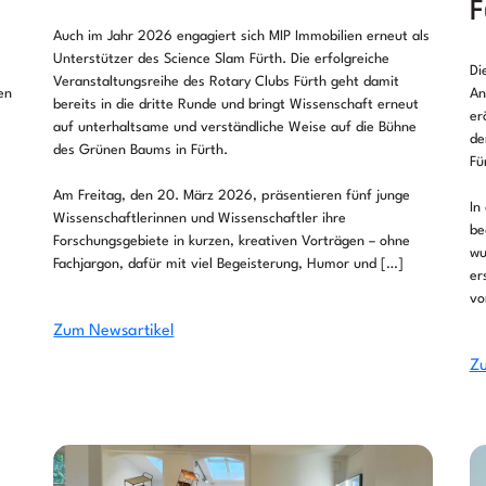
F
Auch im Jahr 2026 engagiert sich MIP Immobilien erneut als
Unterstützer des Science Slam Fürth. Die erfolgreiche
Di
Veranstaltungsreihe des Rotary Clubs Fürth geht damit
en
An
bereits in die dritte Runde und bringt Wissenschaft erneut
er
auf unterhaltsame und verständliche Weise auf die Bühne
de
des Grünen Baums in Fürth.
Fü
Am Freitag, den 20. März 2026, präsentieren fünf junge
In
Wissenschaftlerinnen und Wissenschaftler ihre
be
Forschungsgebiete in kurzen, kreativen Vorträgen – ohne
wu
Fachjargon, dafür mit viel Begeisterung, Humor und […]
er
vo
Zum Newsartikel
Zu