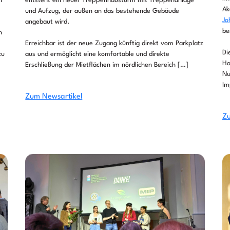
n
entsteht ein neuer Treppenhausturm mit Treppenanlage
Ak
und Aufzug, der außen an das bestehende Gebäude
Jo
angebaut wird.
be
h
Erreichbar ist der neue Zugang künftig direkt vom Parkplatz
Di
zu
aus und ermöglicht eine komfortable und direkte
Ha
Erschließung der Mietflächen im nördlichen Bereich […]
Nu
Im
Zum Newsartikel
Zu