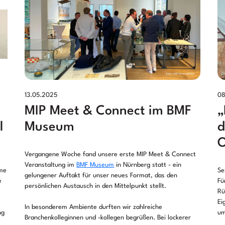
13.05.2025
08
MIP Meet & Connect im BMF
„
l
Museum
d
O
Vergangene Woche fand unsere erste MIP Meet & Connect
Veranstaltung im
BMF Museum
in Nürnberg statt - ein
ume
Se
gelungener Auftakt für unser neues Format, das den
e
Fü
persönlichen Austausch in den Mittelpunkt stellt.
Rü
Ei
In besonderem Ambiente durften wir zahlreiche
ng
um
Branchenkolleginnen und -kollegen begrüßen. Bei lockerer