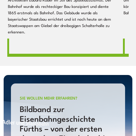
Architekten Eduard Rüber im Stil des Spätklassizismus. Der
um das
Bahnhof wurde als rechteckiger Bau konzipiert und diente
können.
1865 erstmals als Bahnhof. Das Gebäude wurde als
Bahnho
bayerischer Staatsbau errichtet und ist noch heute an dem
Staatswappen am Giebel der dreibogigen Schalterhalle zu
erkennen.
SIE WOLLEN MEHR ERFAHREN?
Bildband zur
Eisenbahngeschichte
Fürths – von der ersten